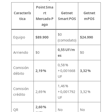
Point Sma
Caracterís
rt
Getnet
Getnet
tica
Mercado P
Smart POS
mPOS
ago
$0
Equipo
$89.900
$24.990
(comodato)
0,55 UF/m
Arriendo
$0
$0
es
0,58 %
Comisión
2,19 %
+ 0,001668
3,32 %
débito
UF
1,46 %
Comisión
2,69 %
+ 0,001792
3,32 %
crédito
UF
2,60 %
QR
No
No