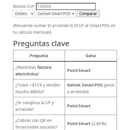
Monto CLP:
Comparar
(Recuerda sumar el arriendo 0,55 UF al Smart POS en
tu cálculo mensual).
Preguntas clave
Pregunta
Gana
¿Necesitas
factura
Point Smart
electrónica
?
¿Ticket < $15 k y vendes
Getnet Smart POS
(pese
mucho débito?
a arriendo)
¿Te complica la UF y
Point Smart
arriendo?
¿Cobras con QR en
Point Smart
(2,60 %)
ferias/redes sociales?