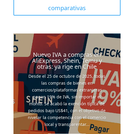
comparativas
Nuevo IVA a compras en
AliExpress, Shein, Temu y
otras: ya rige en Chile
Desde el 25 de octubre de 2025, todas
las compras de bienes en
comercios/plataformas extranjeras
pagan 19% de IVA, sin importar el
monto. Se acabó la exención típica de
pedidos bajo US$41, con el objetivo de
nivelar la competencia con el comercio
local y transparentar...