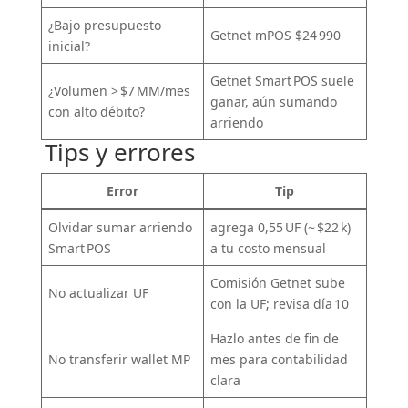
¿Bajo presupuesto
Getnet mPOS $24 990
inicial?
Getnet Smart POS suele
¿Volumen > $7 MM/mes
ganar, aún sumando
con alto débito?
arriendo
Tips y errores
Error
Tip
Olvidar sumar arriendo
agrega 0,55 UF (~ $22 k)
Smart POS
a tu costo mensual
Comisión Getnet sube
No actualizar UF
con la UF; revisa día 10
Hazlo antes de fin de
No transferir wallet MP
mes para contabilidad
clara