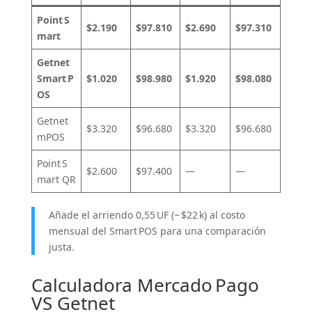
Point S
$2.190
$97.810
$2.690
$97.310
mart
Getnet
Smart P
$1.020
$98.980
$1.920
$98.080
OS
Getnet
$3.320
$96.680
$3.320
$96.680
mPOS
Point S
$2.600
$97.400
—
—
mart QR
Añade el arriendo 0,55 UF (~ $22 k) al costo
mensual del Smart POS para una comparación
justa.
Calculadora Mercado Pago
VS Getnet