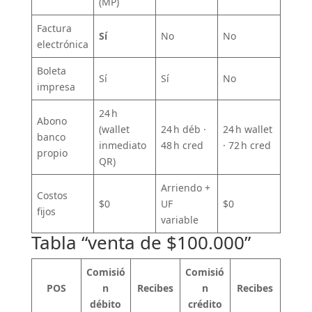
(MP)
Factura
Sí
No
No
electrónica
Boleta
Sí
Sí
No
impresa
24 h
Abono
(wallet
24 h déb ·
24 h wallet
banco
inmediato
48 h cred
· 72 h cred
propio
QR)
Arriendo +
Costos
$0
UF
$0
fijos
variable
Tabla “venta de $100.000”
Comisió
Comisió
POS
n
Recibes
n
Recibes
débito
crédito