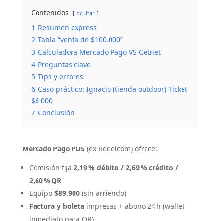
Contenidos
ocultar
1
Resumen express
2
Tabla “venta de $100.000”
3
Calculadora Mercado Pago VS Getnet
4
Preguntas clave
5
Tips y errores
6
Caso práctico: Ignacio (tienda outdoor) Ticket
$6 000
7
Conclusión
Mercado Pago POS
(ex Redelcom) ofrece:
Comisión fija
2,19 % débito / 2,69 % crédito /
2,60 % QR
Equipo
$89.900
(sin arriendo)
Factura y boleta
impresas + abono 24 h (wallet
inmediato para QR)