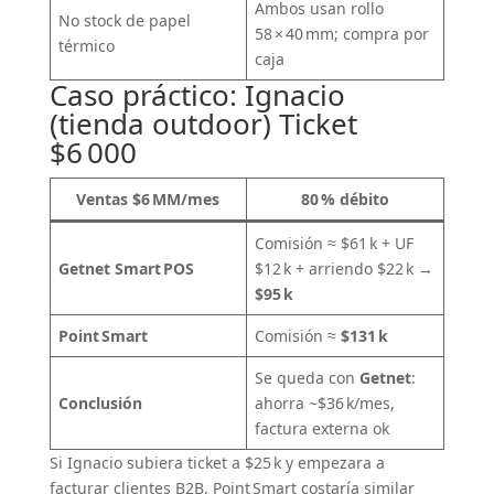
Ambos usan rollo
No stock de papel
58 × 40 mm; compra por
térmico
caja
Caso práctico: Ignacio
(tienda outdoor) Ticket
$6 000
Ventas $6 MM/mes
80 % débito
Comisión ≈ $61 k + UF
Getnet Smart POS
$12 k + arriendo $22 k →
$95 k
Point Smart
Comisión ≈
$131 k
Se queda con
Getnet
:
Conclusión
ahorra ~$36 k/mes,
factura externa ok
Si Ignacio subiera ticket a $25 k y empezara a
facturar clientes B2B, Point Smart costaría similar