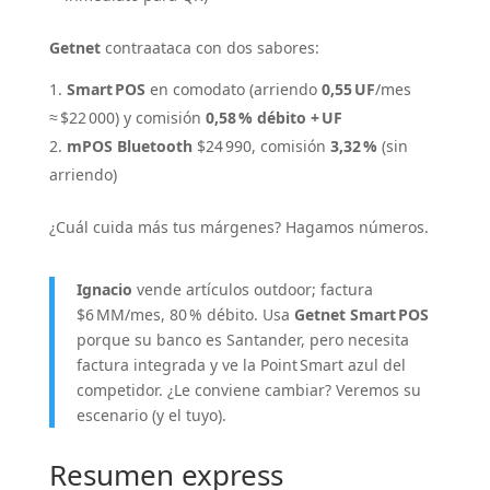
Getnet
contraataca con dos sabores:
Smart POS
en comodato (arriendo
0,55 UF
/mes
≈ $22 000) y comisión
0,58 % débito + UF
mPOS Bluetooth
$24 990, comisión
3,32 %
(sin
arriendo)
¿Cuál cuida más tus márgenes? Hagamos números.
Ignacio
vende artículos outdoor; factura
$6 MM/mes, 80 % débito. Usa
Getnet Smart POS
porque su banco es Santander, pero necesita
factura integrada y ve la Point Smart azul del
competidor. ¿Le conviene cambiar? Veremos su
escenario (y el tuyo).
Resumen express