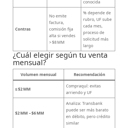
conocida
% depende de
No emite
rubro, UF sube
factura,
cada mes,
Contras
comisión fija
proceso de
alta si vendes
solicitud más
> $8 MM
largo
¿Cuál elegir según tu venta
mensual?
Volumen mensual
Recomendación
Compraquí: evitas
≤ $2 MM
arriendo y UF
Analiza: Transbank
puede ser más barato
$2 MM – $6 MM
en débito, pero crédito
similar