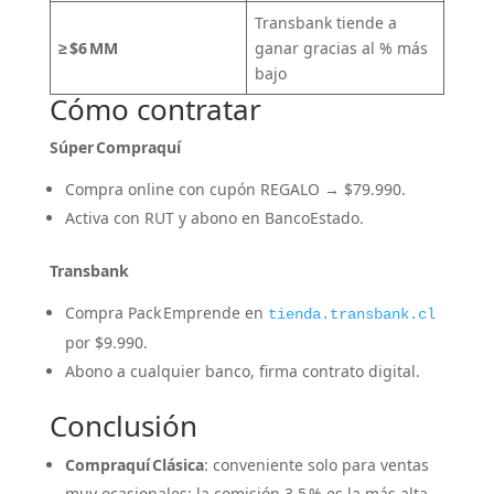
Transbank tiende a
≥ $6 MM
ganar gracias al % más
bajo
Cómo contratar
Súper Compraquí
Compra online con cupón REGALO → $79.990.
Activa con RUT y abono en BancoEstado.
Transbank
Compra Pack Emprende en
tienda.transbank.cl
por $9.990.
Abono a cualquier banco, firma contrato digital.
Conclusión
Compraquí Clásica
: conveniente solo para ventas
muy ocasionales; la comisión 3,5 % es la más alta.