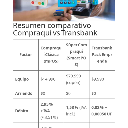
Resumen comparativo
Compraquí vs Transbank
Súper Com
Compraqu
Transbank
praquí
Factor
í Clásica
Pack Empr
(Smart PO
(mPOS)
ende
S)
$79.990
Equipo
$14.990
$9.990
(cupón)
Arriendo
$0
$0
$0
2,95 %
1,53 %
(IVA
0,82 % +
Débito
+ IVA
incl.)
0,00050 UF
(≈ 3,51 %)