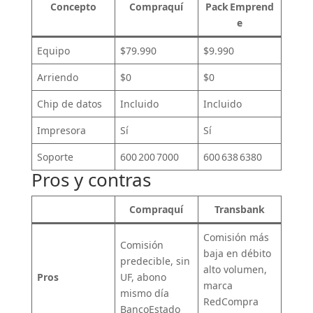
Concepto
Compraquí
Pack Emprend
e
Equipo
$79.990
$9.990
Arriendo
$0
$0
Chip de datos
Incluido
Incluido
Impresora
Sí
Sí
Soporte
600 200 7000
600 638 6380
Pros y contras
Compraquí
Transbank
Comisión más
Comisión
baja en débito
predecible, sin
alto volumen,
Pros
UF, abono
marca
mismo día
RedCompra
BancoEstado