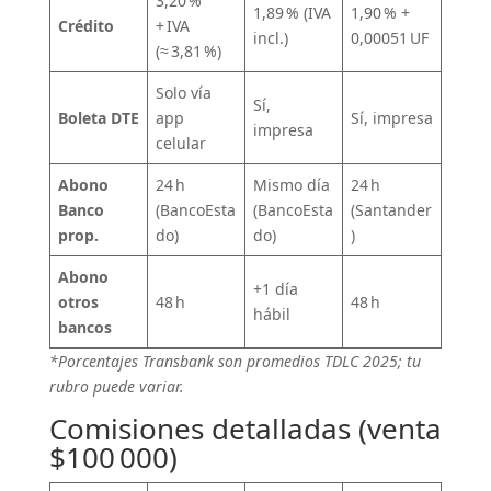
3,20 %
1,89 % (IVA
1,90 % +
Crédito
+ IVA
incl.)
0,00051 UF
(≈ 3,81 %)
Solo vía
Sí,
Boleta DTE
app
Sí, impresa
impresa
celular
Abono
24 h
Mismo día
24 h
Banco
(BancoEsta
(BancoEsta
(Santander
prop.
do)
do)
)
Abono
+1 día
otros
48 h
48 h
hábil
bancos
*Porcentajes Transbank son promedios TDLC 2025; tu
rubro puede variar.
Comisiones detalladas (venta
$100 000)